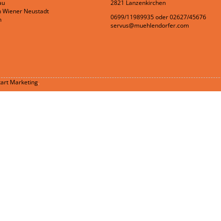
au
2821 Lanzenkirchen
n Wiener Neustadt
0699/11989935
oder
02627/45676
n
servus@muehlendorfer.com
tart Marketing
.