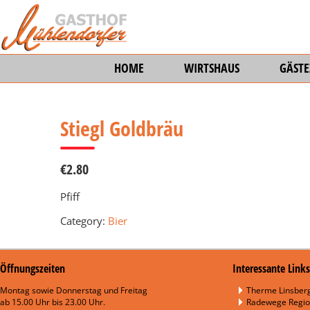
HOME
WIRTSHAUS
GÄST
Stiegl Goldbräu
€2.80
Pfiff
Category:
Bier
Öffnungszeiten
Interessante Links
Montag sowie Donnerstag und Freitag
Therme Linsberg
ab 15.00 Uhr bis 23.00 Uhr.
Radewege Regio