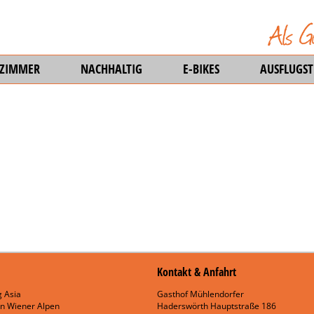
EZIMMER
NACHHALTIG
E-BIKES
AUSFLUGST
Kontakt & Anfahrt
 Asia
Gasthof Mühlendorfer
n Wiener Alpen
Haderswörth Hauptstraße 186